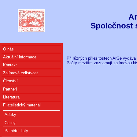
Ar
Společnost 
O nás
Aktuální informace
Při různých přiležitostech ArGe vydává 
Pošty mezitím zaznamují zajímavou hist
Kontakt
Zajímavá celistvost
Členství
Partneři
Literatura
Filatelistický materiál
Aršíky
Celiny
Pamětní listy