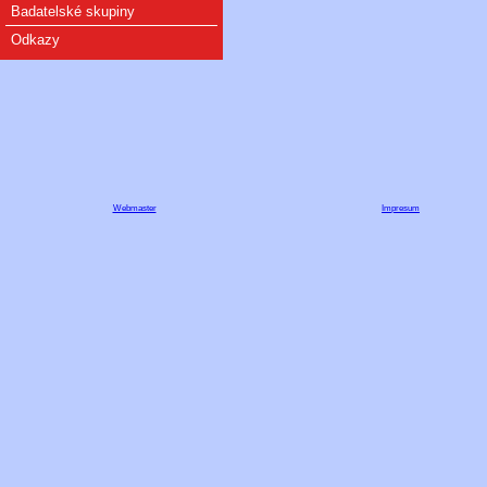
Badatelské skupiny
Odkazy
Webmaster
Impresum